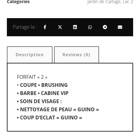
Categories
Jardin de Cartage
,
Lac 2
Description
Reviews (0)
FORFAIT « 2 »
•
⁠ ⁠COUPE • BRUSHING
•⁠ ⁠BARBE • CABINE VIP
•⁠ ⁠SOIN DE VISAGE :
•⁠ ⁠NETTOYAGE DE PEAU « GUINO »
•⁠ ⁠COUP D’ECLAT « GUINO »