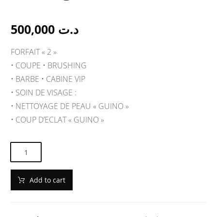
500,000
د.ت
FORFAIT « 2 »
•⁠ ⁠COUPE • BRUSHING
•⁠ ⁠BARBE • CABINE VIP
•⁠ ⁠SOIN DE VISAGE :
•⁠ ⁠NETTOYAGE DE PEAU « GUINO »
•⁠ ⁠COUP D’ECLAT « GUINO »
Add to cart